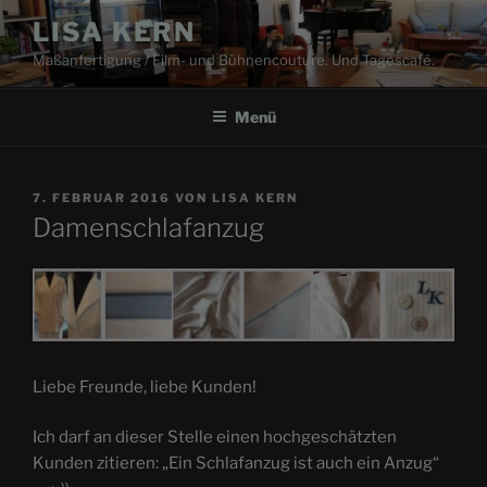
Zum
LISA KERN
Inhalt
Maßanfertigung / Film- und Bühnencouture. Und Tagescafé.
springen
Menü
VERÖFFENTLICHT
7. FEBRUAR 2016
VON
LISA KERN
AM
Damenschlafanzug
Liebe Freunde, liebe Kunden!
Ich darf an dieser Stelle einen hochgeschätzten
Kunden zitieren: „Ein Schlafanzug ist auch ein Anzug“