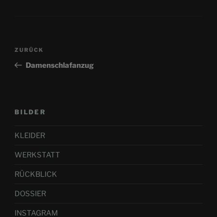
Beitragsnavigation
Vorheriger
ZURÜCK
Beitrag
Damenschlafanzug
BILDER
KLEIDER
WERKSTATT
RÜCKBLICK
DOSSIER
INSTAGRAM