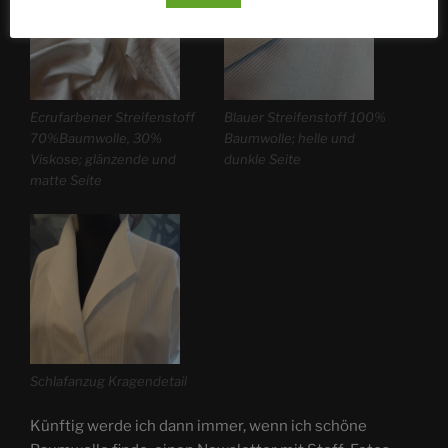
Ecrufarbener Streifenstoff
Blauer Streifenstoff 100%
70%Baumwolle, 30%
Baumwolle; helle und
Viskose; glänzende und
dunkle Seite
matte Seite
Schlafanzug Kragendetail
Künftig werde ich dann immer, wenn ich schöne