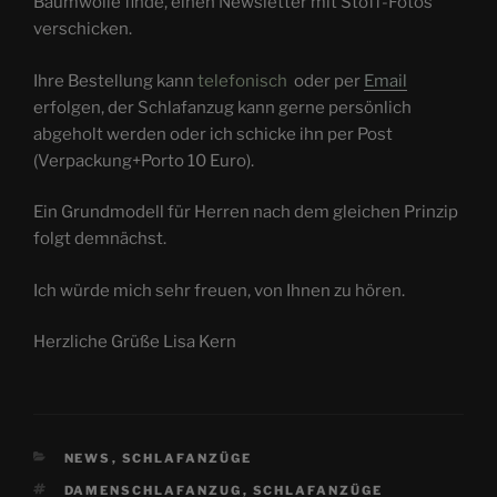
Baumwolle finde, einen Newsletter mit Stoff-Fotos
verschicken.
Ihre Bestellung kann
telefonisch
oder per
Email
erfolgen, der Schlafanzug kann gerne persönlich
abgeholt werden oder ich schicke ihn per Post
(Verpackung+Porto 10 Euro).
Ein Grundmodell für Herren nach dem gleichen Prinzip
folgt demnächst.
Ich würde mich sehr freuen, von Ihnen zu hören.
Herzliche Grüße Lisa Kern
KATEGORIEN
NEWS
,
SCHLAFANZÜGE
SCHLAGWÖRTER
DAMENSCHLAFANZUG
,
SCHLAFANZÜGE